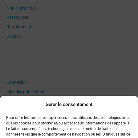
Non classifié(e)
Ressources
Retraitement
Usages
Meta
Connexion
Flux des publications
Flux des commentaires
Gérer le consentement
Site de WordPress-FR
Pour offrir les meilleures expériences, nous utilisons des technologies telles
que les cookies pour stocker et/ou accéder aux informations des appareils.
Le fait de consentir à ces technologies nous permettra de traiter des
données telles que le comportement de navigation ou les ID uniques sur ce