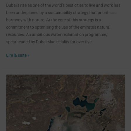
Dubai’s rise as one of the world’s best cities to live and work has
been underpinned by a sustainability strategy that prioritises
harmony with nature. At the core of this strategy is a
commitment to optimising the use of the emirate’s natural
resources. An ambitious water reclamation programme,
spearheaded by Dubai Municipality for over five
Lire la suite »
What
Switzerland
is
doing
to
prevent
disputes
over