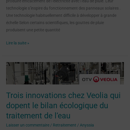
produire efficacement de l’électricité avec l’eau de pluie. Leur
technologie s’inspire du fonctionnement des panneaux solaires .
Une technologie habituellement difficile à développer à grande
échelle Selon certains scientifiques, les gouttes de pluie
produisent une petite quantité
Lire la suite »
Trois
innovations
chez
Veolia
Trois innovations chez Veolia qui
qui
dopent
dopent le bilan écologique du
le
traitement de l’eau
bilan
écologique
Laisser un commentaire
/
Retraitement
/
Anyssia