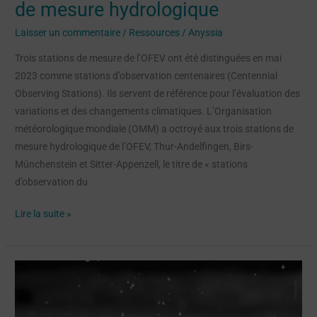
de mesure hydrologique
Laisser un commentaire
/
Ressources
/
Anyssia
Trois stations de mesure de l’OFEV ont été distinguées en mai
2023 comme stations d’observation centenaires (Centennial
Observing Stations). Ils servent de référence pour l’évaluation des
variations et des changements climatiques. L’Organisation
météorologique mondiale (OMM) a octroyé aux trois stations de
mesure hydrologique de l’OFEV, Thur-Andelfingen, Birs-
Münchenstein et Sitter-Appenzell, le titre de « stations
d’observation du
Lire la suite »
S’inspirer
des
panneaux