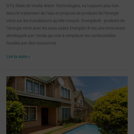
du
OTV, filiale de Veolia Water Technologies, va toujours plus loin
traitement
dans le traitement de l’eau et propose de produire de l’énergie
de
verte sur les installations qu’elle conçoit. Energido® : produire de
l’eau
l’énergie verte avec les eaux usées Energido ® est une innovation
développée par Veolia qui vise à remplacer les combustibles
fossiles par des ressources
Lire la suite »
Une
étude
révèle
que
les
élites
urbaines
surconsomment