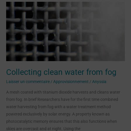
Collecting
clean
water
from
fog
Collecting clean water from fog
Laisser un commentaire
/
Approvisionnement
/
Anyssia
A mesh coated with titanium dioxide harvests and cleans water
from fog. In brief Researchers have for the first time combined
water harvesting from fog with a water treatment method
powered exclusively by solar energy. A property known as
photocatalytic memory ensures that this also functions when
skies are overcast and at night. Using the