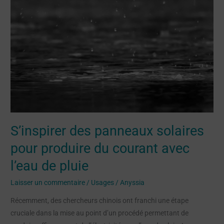
solaires
pour
produire
du
courant
avec
l’eau
de
pluie
S’inspirer des panneaux solaires
pour produire du courant avec
l’eau de pluie
Laisser un commentaire
/
Usages
/
Anyssia
Récemment, des chercheurs chinois ont franchi une étape
cruciale dans la mise au point d’un procédé permettant de