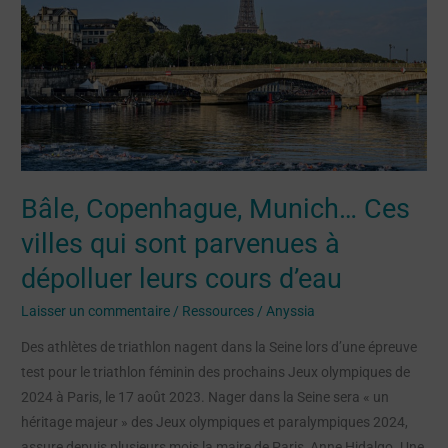
Munich…
Ces
villes
qui
sont
parvenues
à
dépolluer
Bâle, Copenhague, Munich… Ces
leurs
cours
villes qui sont parvenues à
d’eau
dépolluer leurs cours d’eau
Laisser un commentaire
/
Ressources
/
Anyssia
Des athlètes de triathlon nagent dans la Seine lors d’une épreuve
test pour le triathlon féminin des prochains Jeux olympiques de
2024 à Paris, le 17 août 2023. Nager dans la Seine sera « un
héritage majeur » des Jeux olympiques et paralympiques 2024,
assure depuis plusieurs mois la maire de Paris, Anne Hidalgo. Une