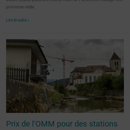
promesse vieille
Lire la suite »
Prix
de
l’OMM
pour
des
stations
de
mesure
hydrologique
Prix de l’OMM pour des stations