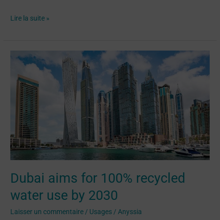
Lire la suite »
Dubai
aims
for
100%
recycled
water
use
by
2030
Dubai aims for 100% recycled
water use by 2030
Laisser un commentaire
/
Usages
/
Anyssia