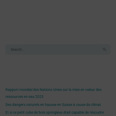
Search
R
e
c
h
Recent Posts
e
Rapport mondial des Nations Unies sur la mise en valeur des
r
ressources en eau 2025
c
Des dangers naturels en hausse en Suisse à cause du climat
h
Et si ce petit cube de bois spongieux était capable de résoudre