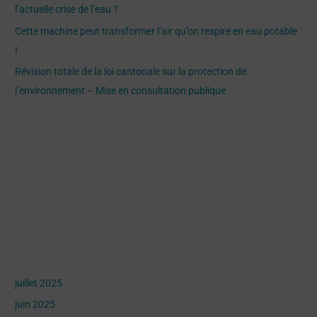
e
l’actuelle crise de l’eau ?
r
Cette machine peut transformer l’air qu’on respire en eau potable
!
:
Révision totale de la loi cantonale sur la protection de
l’environnement – Mise en consultation publique
Recent Comments
Archives
juillet 2025
juin 2025