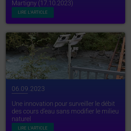
Martigny (17.10.2023)
LIRE L'ARTICLE
06.09.2023
Une innovation pour surveiller le débit
des cours d’eau sans modifier le milieu
naturel
LIRE L'ARTICLE