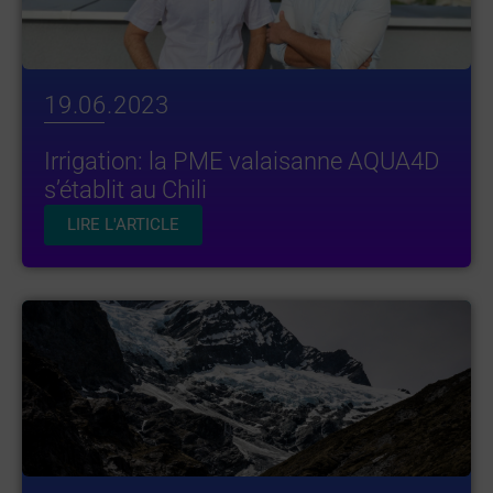
19.06.2023
Irrigation: la PME valaisanne AQUA4D
s’établit au Chili
LIRE L'ARTICLE