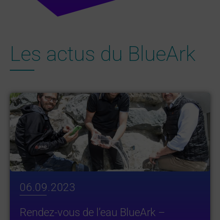
Les actus du BlueArk
06.09.2023
Rendez-vous de l’eau BlueArk –