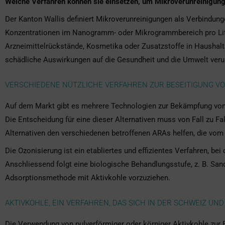
Welche Verfahren können sie einsetzen, um Mikroverunreinigu
Der Kanton Wallis definiert Mikroverunreinigungen als Verbindung
Konzentrationen im Nanogramm- oder Mikrogrammbereich pro Lite
Arzneimittelrückstände, Kosmetika oder Zusatzstoffe in Haushalts-
schädliche Auswirkungen auf die Gesundheit und die Umwelt veru
VERSCHIEDENE NÜTZLICHE VERFAHREN ZUR BESEITIGUNG V
Auf dem Markt gibt es mehrere Technologien zur Bekämpfung von M
Die Entscheidung für eine dieser Alternativen muss von Fall zu F
Alternativen den verschiedenen betroffenen ARAs helfen, die vom
Die Ozonisierung ist ein etabliertes und effizientes Verfahren, b
Anschliessend folgt eine biologische Behandlungsstufe, z. B. San
Adsorptionsmethode mit Aktivkohle vorzuziehen.
AKTIVKOHLE, EIN VERFAHREN, DAS SICH IN DER SCHWEIZ UN
Die Verwendung von pulverförmiger oder körniger Aktivkohle zur 