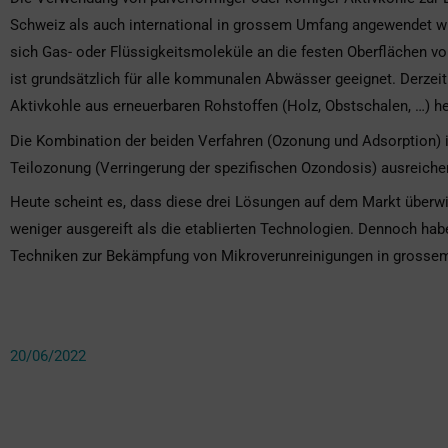
Schweiz als auch international in grossem Umfang angewendet wir
sich Gas- oder Flüssigkeitsmoleküle an die festen Oberflächen v
ist grundsätzlich für alle kommunalen Abwässer geeignet. Derzeit
Aktivkohle aus erneuerbaren Rohstoffen (Holz, Obstschalen, …) he
Die Kombination der beiden Verfahren (Ozonung und Adsorption) i
Teilozonung (Verringerung der spezifischen Ozondosis) ausreiche
Heute scheint es, dass diese drei Lösungen auf dem Markt überwie
weniger ausgereift als die etablierten Technologien. Dennoch haben
Techniken zur Bekämpfung von Mikroverunreinigungen in grosse
20/06/2022