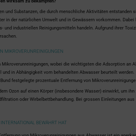
ngen wirksam zu bekämpfen?
en und Substanzen, die durch menschliche Aktivitäten entstanden si
r in der natürlichen Umwelt und in Gewässern vorkommen. Dabei k
 und industriellen Reinigungsmitteln handeln. Aufgrund ihrer Toxiz
rsachen.
ON MIKROVERUNREINIGUNGEN
ikroverunreinigungen, wobei die wichtigsten die Adsorption an Ak
all und in Abhängigkeit vom behandelten Abwasser beurteilt werden.
 Bund festgelegte prozentuale Entfernung von Mikroverunreinigungen
ei dem Ozon auf einen Körper (insbesondere Wasser) einwirkt, um ihn
dfiltration oder Wirbelbettbehandlung. Bei grossen Einleitungen aus
D INTERNATIONAL BEWÄHRT HAT
Entfernung von Mikroverunreinigungen aus Abwasser ist ein anerkan