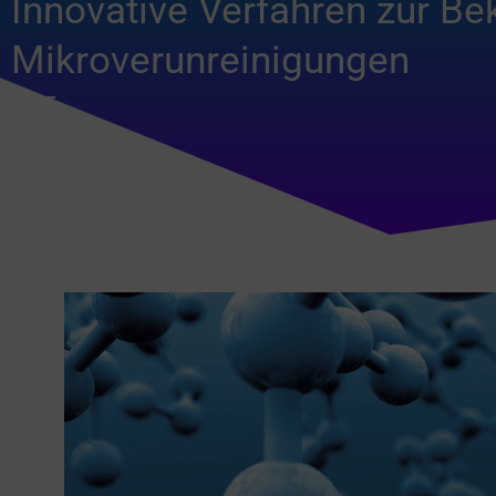
Innovative Verfahren zur B
Mikroverunreinigungen