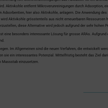
d. Aktivkohle entfernt Mikroverunreinigungen durch Adsorption, e
on Adsorbentien, hier also Aktivkohle, anlagern. Die Anwendung de
 wird Aktivkohle grösstenteils aus nicht erneuerbaren Ressourcen he
rzustellen, diese Alternative wird jedoch aufgrund der sehr hohen
st eine besonders interessante Lösung für grosse ARAs. Aufgrund de
nd.
gen. Im Allgemeinen sind die neuen Verfahren, die entwickelt werd
 sie ein interessantes Potenzial. Mittelfristig besteht das Ziel dar
m Massstab einzusetzen.