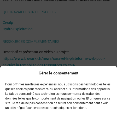
QUI TRAVAILLE SUR CE PROJET ?
Crealp
Hydro Exploitation
RESSOURCES COMPLÉMENTAIRES
Descriptif et présentation vidéo du projet:
https://www.blueark.ch/news/caravel-la-plateforme-web-pour-
calculer-la-rentabilite-des-ressources-en-eau/
Gérer le consentement
Pour offrir les meilleures expériences, nous utilisons des technologies telles
que les cookies pour stocker et/ou accéder aux informations des appareils.
←
Portfolio précédent
Portfolio suivant
→
Le fait de consentir à ces technologies nous permettra de traiter des
données telles que le comportement de navigation ou les ID uniques sur ce
site. Le fait de ne pas consentir ou de retirer son consentement peut avoir
un effet négatif sur certaines caractéristiques et fonctions.