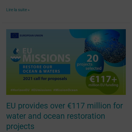
Lire la suite »
EU
provides
over
€117
million
for
water
and
ocean
restoration
EU provides over €117 million for
projects
water and ocean restoration
projects