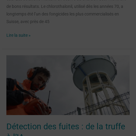
de bons résultats. Le chlorothalonil, utilisé dès les années 70, a
longtemps été l’un des fongicides les plus commercialisés en
Suisse, avec près de 45
Lire la suite »
Détection
des
fuites
:
de
la
truffe
à
l’IA
Détection des fuites : de la truffe