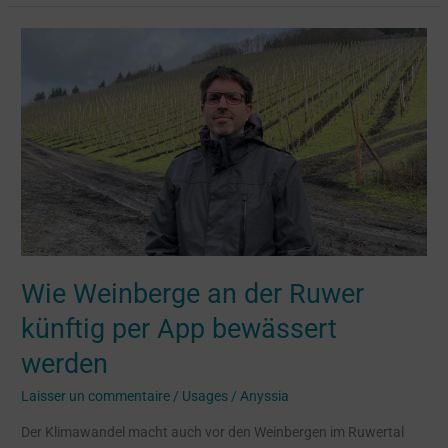
Wie
Weinberge
an
der
Ruwer
künftig
per
App
bewässert
werden
Wie Weinberge an der Ruwer
künftig per App bewässert
werden
Laisser un commentaire
/
Usages
/
Anyssia
Der Klimawandel macht auch vor den Weinbergen im Ruwertal