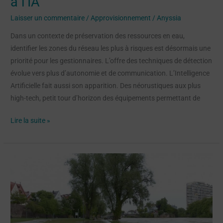
à l’IA
Laisser un commentaire
/
Approvisionnement
/
Anyssia
Dans un contexte de préservation des ressources en eau,
identifier les zones du réseau les plus à risques est désormais une
priorité pour les gestionnaires. L’offre des techniques de détection
évolue vers plus d’autonomie et de communication. L’Intelligence
Artificielle fait aussi son apparition. Des néorustiques aux plus
high-tech, petit tour d’horizon des équipements permettant de
Lire la suite »
Flood
risks
can
still
be
considerably