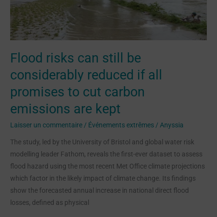
reduced
if
all
promises
Flood risks can still be
to
cut
considerably reduced if all
carbon
promises to cut carbon
emissions
emissions are kept
are
kept
Laisser un commentaire
/
Événements extrêmes
/
Anyssia
The study, led by the University of Bristol and global water risk
modelling leader Fathom, reveals the first-ever dataset to assess
flood hazard using the most recent Met Office climate projections
which factor in the likely impact of climate change. Its findings
show the forecasted annual increase in national direct flood
losses, defined as physical