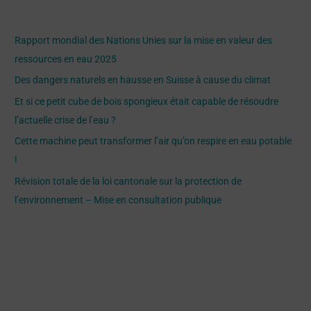
h
Recent Posts
e
Rapport mondial des Nations Unies sur la mise en valeur des
r
ressources en eau 2025
c
Des dangers naturels en hausse en Suisse à cause du climat
h
Et si ce petit cube de bois spongieux était capable de résoudre
e
l’actuelle crise de l’eau ?
r
Cette machine peut transformer l’air qu’on respire en eau potable
!
:
Révision totale de la loi cantonale sur la protection de
l’environnement – Mise en consultation publique
Recent Comments