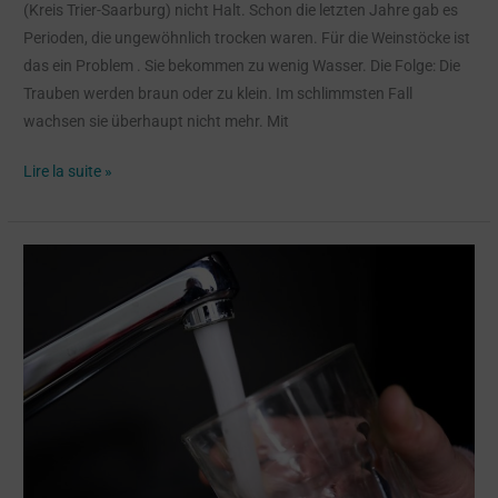
(Kreis Trier-Saarburg) nicht Halt. Schon die letzten Jahre gab es
Perioden, die ungewöhnlich trocken waren. Für die Weinstöcke ist
das ein Problem . Sie bekommen zu wenig Wasser. Die Folge: Die
Trauben werden braun oder zu klein. Im schlimmsten Fall
wachsen sie überhaupt nicht mehr. Mit
Lire la suite »
Valais
central
:
constitution
d’une
« Régionale
des
eaux »
pour