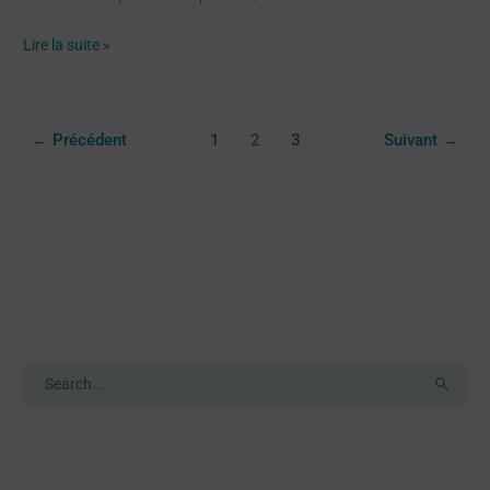
Lire la suite »
←
Précédent
1
2
3
Suivant
→
Search
R
e
c