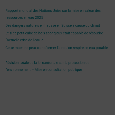
e
Rapport mondial des Nations Unies sur la mise en valeur des
r
ressources en eau 2025
c
Des dangers naturels en hausse en Suisse à cause du climat
h
Et si ce petit cube de bois spongieux était capable de résoudre
e
l’actuelle crise de l’eau ?
r
Cette machine peut transformer l’air qu’on respire en eau potable
!
:
Révision totale de la loi cantonale sur la protection de
l’environnement – Mise en consultation publique
Recent Comments