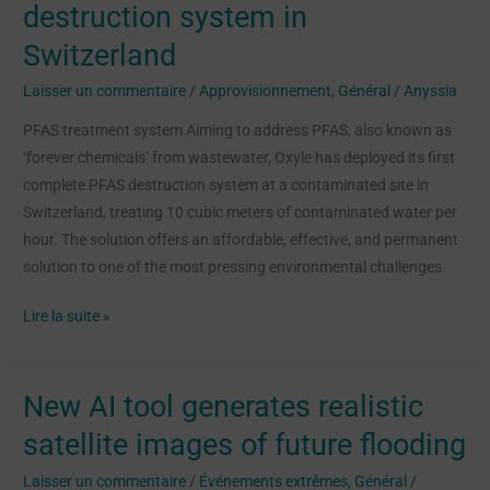
destruction system in
first
Switzerland
PFAS
destruction
Laisser un commentaire
/
Approvisionnement
,
Général
/
Anyssia
system
PFAS treatment system Aiming to address PFAS, also known as
in
‘forever chemicals’ from wastewater, Oxyle has deployed its first
Switzerland
complete PFAS destruction system at a contaminated site in
Switzerland, treating 10 cubic meters of contaminated water per
hour. The solution offers an affordable, effective, and permanent
solution to one of the most pressing environmental challenges.
Lire la suite »
New AI tool generates realistic
New
AI
satellite images of future flooding
tool
Laisser un commentaire
/
Événements extrêmes
,
Général
/
generates