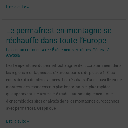
Lire la suite »
Le permafrost en montagne se
Le
permafrost
réchauffe dans toute l’Europe
en
Laisser un commentaire
/
Événements extrêmes
,
Général
/
montagne
Anyssia
se
réchauffe
Les températures du permafrost augmentent constamment dans
dans
les régions montagneuses d’Europe, parfois de plus de 1 °C au
toute
cours des dix dernières années. Les résultats d’une nouvelle étude
l’Europe
montrent des changements plus importants et plus rapides
qu’auparavant. Ce texte a été traduit automatiquement. Vue
d’ensemble des sites analysés dans les montagnes européennes
avec permafrost. Graphique
Lire la suite »