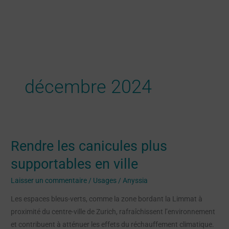
Aller
au
contenu
décembre 2024
Rendre les canicules plus
Rendre
les
supportables en ville
canicules
Laisser un commentaire
/
Usages
/
Anyssia
plus
supportables
Les espaces bleus-verts, comme la zone bordant la Limmat à
en
proximité du centre-ville de Zurich, rafraîchissent l’environnement
ville
et contribuent à atténuer les effets du réchauffement climatique.