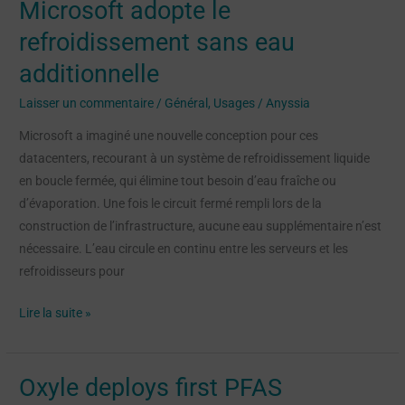
Microsoft adopte le
Microsoft
adopte
refroidissement sans eau
le
additionnelle
refroidissement
sans
Laisser un commentaire
/
Général
,
Usages
/
Anyssia
eau
Microsoft a imaginé une nouvelle conception pour ces
additionnelle
datacenters, recourant à un système de refroidissement liquide
en boucle fermée, qui élimine tout besoin d’eau fraîche ou
d’évaporation. Une fois le circuit fermé rempli lors de la
construction de l’infrastructure, aucune eau supplémentaire n’est
nécessaire. L’eau circule en continu entre les serveurs et les
refroidisseurs pour
Lire la suite »
Oxyle deploys first PFAS
Oxyle
deploys