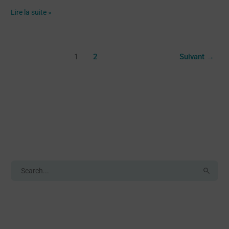
Lire la suite »
1
2
Suivant
→
Search
R
e
c
h
Recent Posts