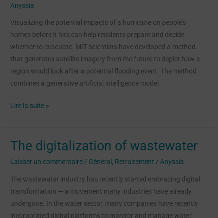
Anyssia
realistic
satellite
Visualizing the potential impacts of a hurricane on people’s
images
homes before it hits can help residents prepare and decide
of
whether to evacuate. MIT scientists have developed a method
future
that generates satellite imagery from the future to depict how a
flooding
region would look after a potential flooding event. The method
combines a generative artificial intelligence model
Lire la suite »
The digitalization of wastewater
The
digitalization
Laisser un commentaire
/
Général
,
Retraitement
/
Anyssia
of
The wastewater industry has recently started embracing digital
wastewater
transformation — a movement many industries have already
undergone. In the water sector, many companies have recently
incorporated digital platforms to monitor and manage water