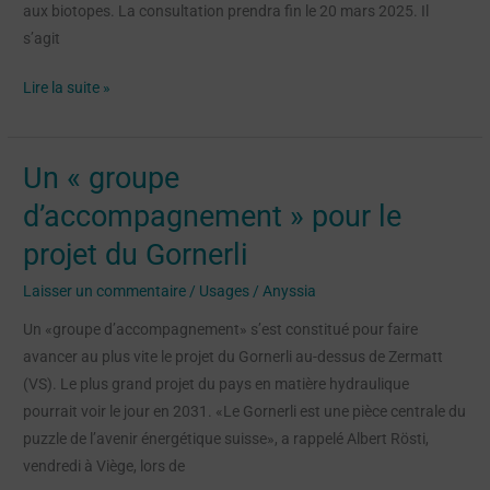
aux biotopes. La consultation prendra fin le 20 mars 2025. Il
s’agit
Lire la suite »
Un « groupe
Un
« groupe
d’accompagnement » pour le
d’accompagnement »
projet du Gornerli
pour
le
Laisser un commentaire
/
Usages
/
Anyssia
projet
Un «groupe d’accompagnement» s’est constitué pour faire
du
avancer au plus vite le projet du Gornerli au-dessus de Zermatt
Gornerli
(VS). Le plus grand projet du pays en matière hydraulique
pourrait voir le jour en 2031. «Le Gornerli est une pièce centrale du
puzzle de l’avenir énergétique suisse», a rappelé Albert Rösti,
vendredi à Viège, lors de