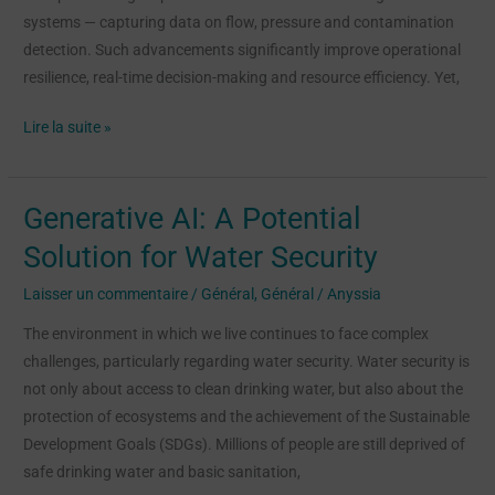
systems — capturing data on flow, pressure and contamination
detection. Such advancements significantly improve operational
resilience, real-time decision-making and resource efficiency. Yet,
Lire la suite »
Generative AI: A Potential
Generative
AI:
Solution for Water Security
A
Laisser un commentaire
/
Général
,
Général
/
Anyssia
Potential
Solution
The environment in which we live continues to face complex
for
challenges, particularly regarding water security. Water security is
Water
not only about access to clean drinking water, but also about the
Security
protection of ecosystems and the achievement of the Sustainable
Development Goals (SDGs). Millions of people are still deprived of
safe drinking water and basic sanitation,