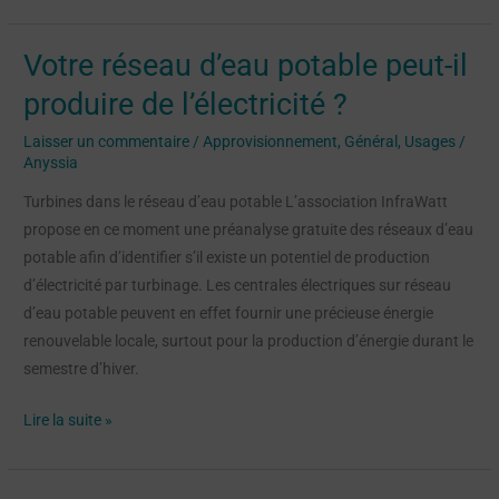
Votre réseau d’eau potable peut-il
Votre
réseau
produire de l’électricité ?
d’eau
Laisser un commentaire
/
Approvisionnement
,
Général
,
Usages
/
potable
Anyssia
peut-
il
Turbines dans le réseau d’eau potable L’association InfraWatt
produire
propose en ce moment une préanalyse gratuite des réseaux d’eau
de
potable afin d’identifier s’il existe un potentiel de production
l’électricité
d’électricité par turbinage. Les centrales électriques sur réseau
?
d’eau potable peuvent en effet fournir une précieuse énergie
renouvelable locale, surtout pour la production d’énergie durant le
semestre d’hiver.
Lire la suite »