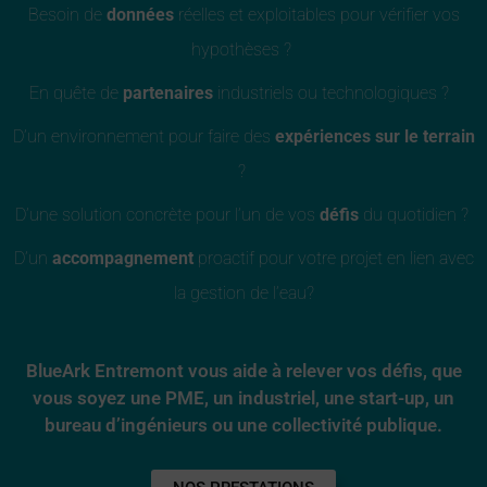
Besoin de
données
réelles et exploitables pour vérifier vos
hypothèses ?
En quête de
partenaires
industriels ou technologiques ?
D’un environnement pour faire des
expériences sur le terrain
?
D’une solution concrète pour l’un de vos
défis
du quotidien ?
D’un
accompagnement
proactif pour votre projet en lien avec
la gestion de l’eau?
BlueArk Entremont vous aide à relever vos défis, que
vous soyez une
PME, un industriel, une start-up, un
bureau d’ingénieurs ou une collectivité publique.