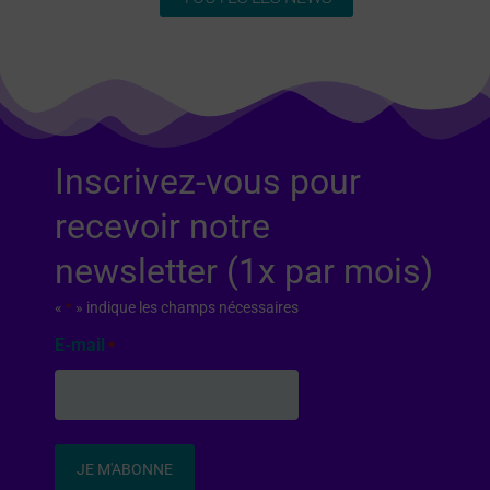
Inscrivez-vous pour
recevoir notre
newsletter (1x par mois)
«
» indique les champs nécessaires
*
E-mail
*