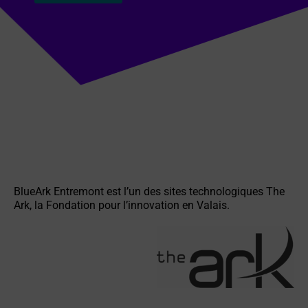
A
l
t
e
r
n
a
t
i
BlueArk Entremont est l’un des sites technologiques The
Ark, la Fondation pour l’innovation en Valais.
v
e
: