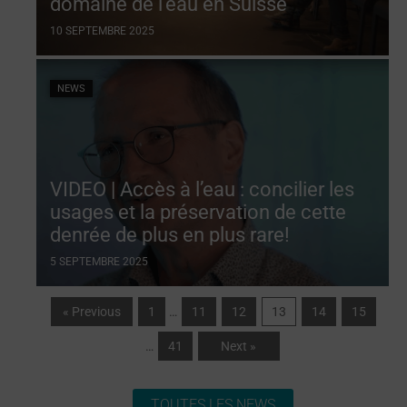
domaine de l’eau en Suisse
10 SEPTEMBRE 2025
NEWS
VIDEO | Accès à l’eau : concilier les
usages et la préservation de cette
denrée de plus en plus rare!
5 SEPTEMBRE 2025
« Previous
1
…
11
12
13
14
15
…
41
Next »
TOUTES LES NEWS