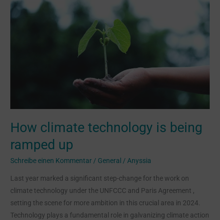
How
climate
technology
is
being
ramped
up
How climate technology is being
ramped up
Schreibe einen Kommentar
/
General
/
Anyssia
Last year marked a significant step-change for the work on
climate technology under the UNFCCC and Paris Agreement ,
setting the scene for more ambition in this crucial area in 2024.
Technology plays a fundamental role in galvanizing climate action