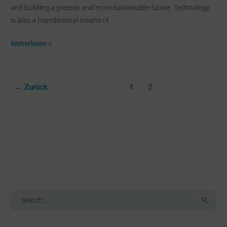
and building a greener and more sustainable future. Technology
is also a foundational means of
Weiterlesen »
←
Zurück
1
2
Search
S
u