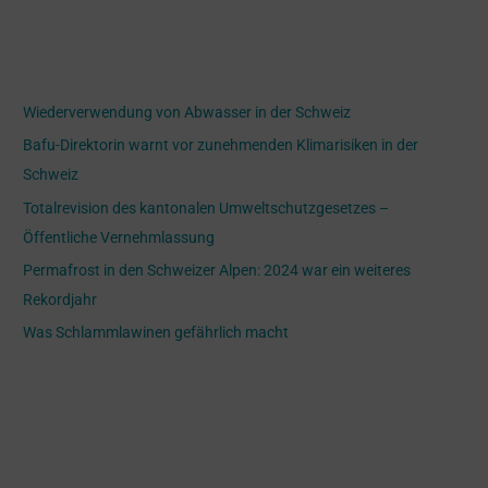
c
h
Recent Posts
e
Wiederverwendung von Abwasser in der Schweiz
n
Bafu-Direktorin warnt vor zunehmenden Klimarisiken in der
n
Schweiz
a
Totalrevision des kantonalen Umweltschutzgesetzes –
c
Öffentliche Vernehmlassung
h
Permafrost in den Schweizer Alpen: 2024 war ein weiteres
:
Rekordjahr
Was Schlammlawinen gefährlich macht
Recent Comments