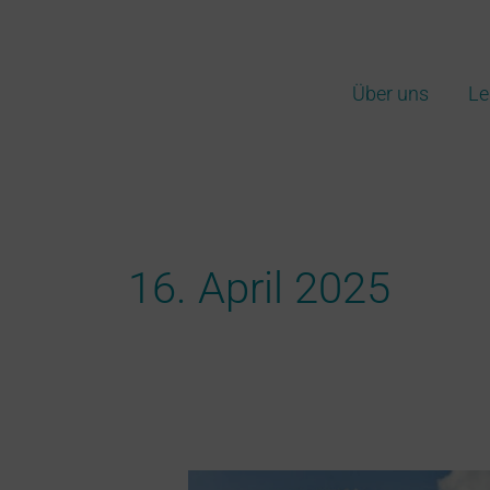
Zum
Inhalt
springen
Über uns
Le
16. April 2025
Stromabkommen