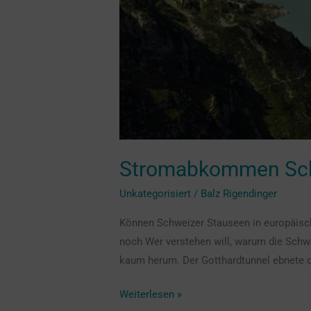
Stromabkommen Schw
Unkategorisiert
/
Balz Rigendinger
Können Schweizer Stauseen in europäisch
noch Wer verstehen will, warum die Sch
kaum herum. Der Gotthardtunnel ebnete d
Weiterlesen »