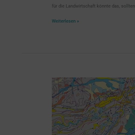
für die Landwirtschaft könnte das, sollte
Weiterlesen »
Geodatenmodelle
Grundwasser
GeoIG
GeoIV