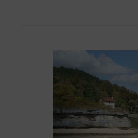
Das
Undenkbare
erforschen