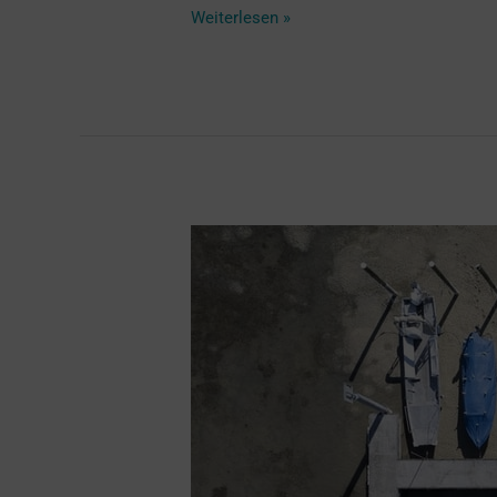
Weiterlesen »
Schweizer
Seen
führen
extrem
wenig
Wasser