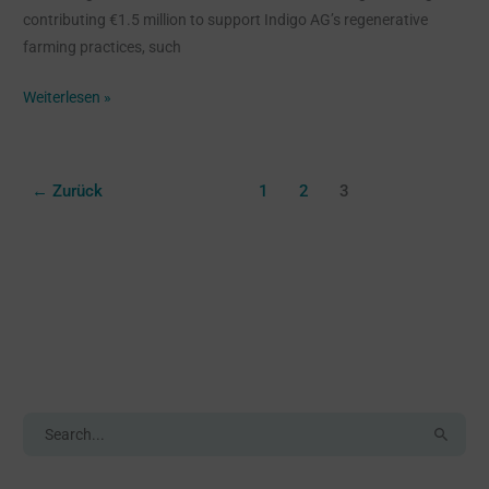
contributing €1.5 million to support Indigo AG’s regenerative
farming practices, such
Weiterlesen »
←
Zurück
1
2
3
Search
S
u