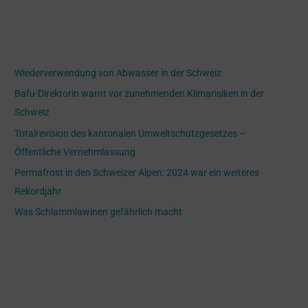
c
h
Recent Posts
e
Wiederverwendung von Abwasser in der Schweiz
n
Bafu-Direktorin warnt vor zunehmenden Klimarisiken in der
n
Schweiz
a
Totalrevision des kantonalen Umweltschutzgesetzes –
c
Öffentliche Vernehmlassung
h
Permafrost in den Schweizer Alpen: 2024 war ein weiteres
:
Rekordjahr
Was Schlammlawinen gefährlich macht
Recent Comments