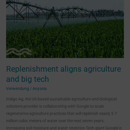
aligns
agriculture
and
big
tech
Replenishment aligns agriculture
and big tech
Verwendung
/
Anyssia
Indigo Ag, the US-based sustainable agriculture and biological
solutions provider is collaborating with Google to scale
regenerative agriculture practices that will replenish nearly 5.7
million cubic meters of water over the next seven years.
Increasing soil moisture and water retention Tech giant Google is